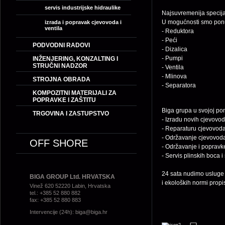
servis industrijske hidraulike
Najsuvremenija specijal
U mogućnosti smo ponudit
izrada i popravak cjevovoda i
ventila
- Reduktora
- Peći
PODVODNI RADOVI
- Dizalica
- Pumpi
INŽENJERING, KONZALTING I
STRUČNI NADZOR
- Ventila
- Mlinova
STROJNA OBRADA
- Separatora
KOMPOZITNI MATERIJALI ZA
POPRAVKE I ZAŠTITU
Biga grupa u svojoj po
TRGOVINA I ZASTUPSTVO
- Izradu novih cjevovo
- Reparaturu cjevovod
- Održavanje cjevovoda 
OFF SHORE
- Održavanje i popravk
- Servis plinskih boca 
24 sata nudimo usluge o
BIGA GROUP Ltd. HRVATSKA
i ekoloških normi prop
Vinež 620 52220 Labin, Hrvatska
tel.: +385 52 880 882
fax: +385 52 880 883
Intervencije (24h):
biga@biga.hr